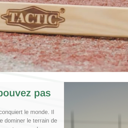
nous
puissions
améliorer la
fonctionnalité
et la
structure du
site Web, en
fonction de
la façon dont
le site Web
est utilisé.
pouvez pas
Experience
Afin que notre
site Web
conquiert le monde. Il
fonctionne
aussi bien que
e dominer le terrain de
possible lors