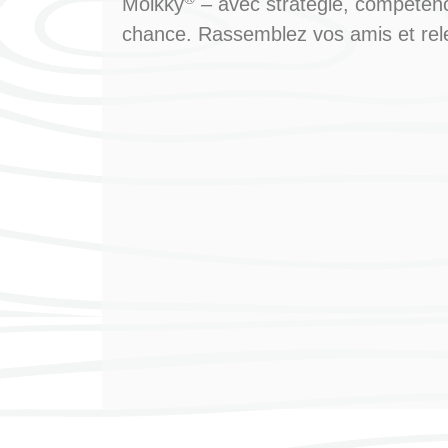
Mölkky
– avec stratégie, compéten
chance. Rassemblez vos amis et rele