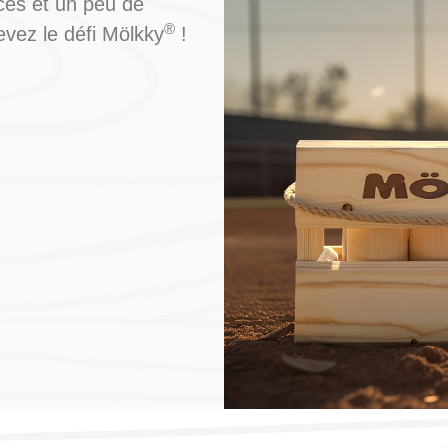
ces et un peu de
de votre
®
vez le défi Mölkky
!
visite. Si vous
refusez ces
cookies,
certaines
fonctionnalités
disparaîtront
du site Web.
Marketing
En partageant
votre intérêt et
votre
comportement
lorsque vous
visitez notre
site, vous