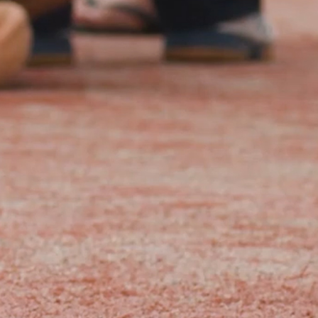
Nécessaire
Ces cookies ne
sont pas
facultatifs. Ils
sont
nécessaires au
fonctionnement
du site Web.
Statistiques
Afin que