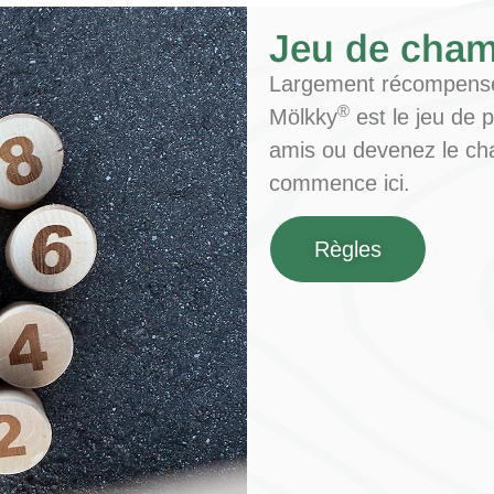
augmentez les
chances de
Jeu de cha
voir du
contenu et
Largement récompensé 
des offres
®
Mölkky
est le jeu de p
personnalisés.
amis ou devenez le ch
commence ici.
Règles